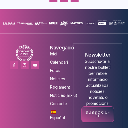
Navegació
Inici
Newsletter
Subscriu-te al
Calendari
nostre butlletí
Fotos
per rebre
Noticies
informació
actualitzada,
Reglament
notícies,
Noticies(arxiu)
novetats o
promocions.
Contacte
SUBSCRIU-
TE
Español