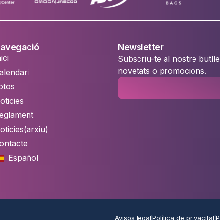
avegació
Newsletter
ici
Subscriu-te al nostre butlle
novetats o promocions.
alendari
otos
oticies
eglament
oticies(arxiu)
ontacte
Español
Avisos legal
Política de privacitat
P