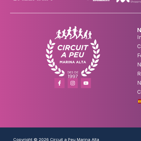
N
In
C
F
N
R
N
C
Copyright © 2026 Circuit a Peu Marina Alta