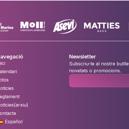
avegació
Newsletter
ici
Subscriu-te al nostre butlle
novetats o promocions.
alendari
otos
oticies
eglament
oticies(arxiu)
ontacte
Español