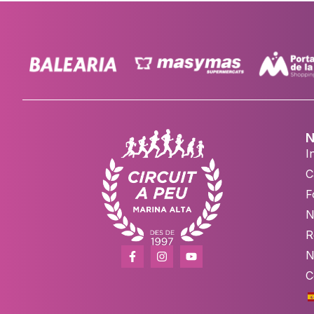
N
In
C
F
N
R
N
C