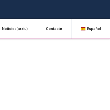
Noticies(arxiu)
Contacte
Español